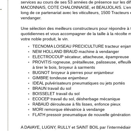
services au cours de ses 53 années de présence sur les dif
MACONNAIS, COTE CHALONNAISE, et BEAUJOLAIS. L’entre
long de ce partenariat avec les viticulteurs, 1500 Tracteu
vendanger.
Une sélection des meilleurs constructeurs pour répondre à
quotidiennes et vous accompagner de la taille à la récolte 
votre noble produit, le vin.
TECNOMA LOISEAU PRECICULTURE tracteur enja
NEW HOLLAND BRAUD machine à vendanger
ELECTROCOUP sécateur, attacheuse, épampreuse
PROVITIS rogneuse, prétailleuse, palisseuse, effeu
à tirer le bois, broyeur à sarments
BUGNOT broyeur à pierres pour enjambeur
GIMBRE tondeuse enjambeur
IDEAL pulvérisateurs pneumatiques ou jets portés
BRAUN travail du sol
BOISSELET travail du sol
ECOCEP travail du sol, désherbage mécanique
RABAUD dérouleuse à fils lisses, enfonce pieux
MORI remorque élévatrice à vendange
FLATH pressoir pneumatique de nouvelle génération
A DAVAYE, LUGNY, RULLY et SAINT BOIL par l’intermédiair