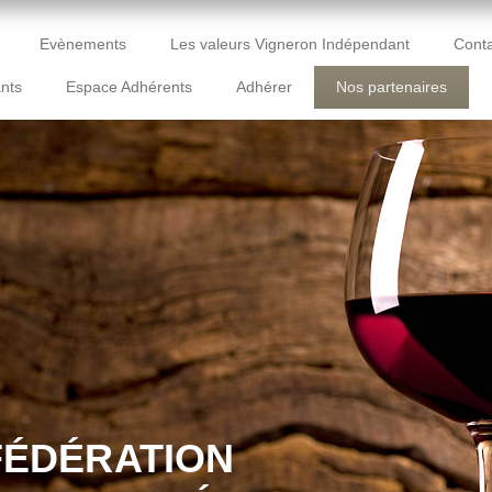
Evènements
Les valeurs Vigneron Indépendant
Conta
nts
Espace Adhérents
Adhérer
Nos partenaires
FÉDÉRATION