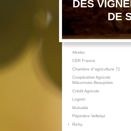
DES VIGN
DE 
Afrelec
CER France
Chambre d''agriculture 71
Coopérative Agricole
Mâconnais-Beaujolais
Crédit Agricole
Logivin
Mutualia
Pépinière Velletaz
Richy