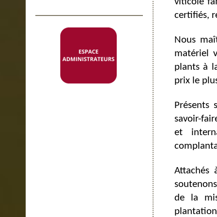
viticole f
certifiés,
Nous maît
matériel v
plants à l
prix le plu
Présents 
savoir-fai
et inter
complantat
Attachés 
soutenons 
de la mis
plantation