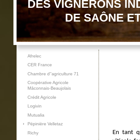
DES VIGNERONS I
DE SAÔNE ET
Afrelec
CER France
Chambre d''agriculture 71
Coopérative Agricole
Mâconnais-Beaujolais
Crédit Agricole
Logivin
Mutualia
Pépinière Velletaz
En tant q
Richy