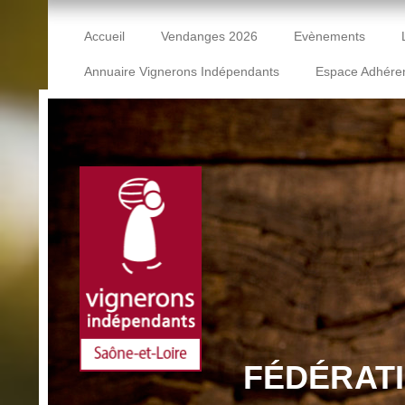
Accueil
Vendanges 2026
Evènements
Annuaire Vignerons Indépendants
Espace Adhére
FÉDÉRAT